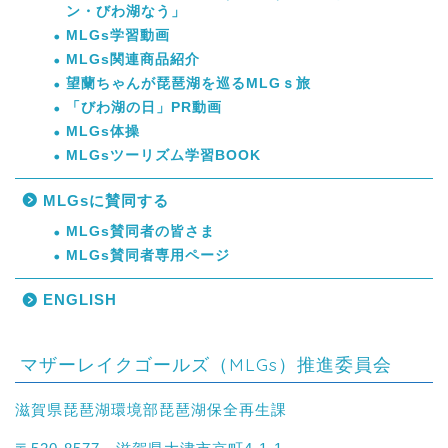
ン・びわ湖なう」
MLGs学習動画
MLGs関連商品紹介
望蘭ちゃんが琵琶湖を巡るMLGｓ旅
「びわ湖の日」PR動画
MLGs体操
MLGsツーリズム学習BOOK
MLGsに賛同する
MLGs賛同者の皆さま
MLGs賛同者専用ページ
ENGLISH
マザーレイクゴールズ（MLGs）推進委員会
滋賀県琵琶湖環境部琵琶湖保全再生課