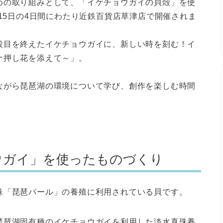
めの取り組みとして、「イケチョウガイの貝殻」を使
～15日の4日間にわたり近鉄百貨店草津店で開催されま
役目を終えたイケチョウガイに、新しい時を刻む！イ
ナ押し花を添えて～」。
ながら琵琶湖の環境について学び、創作を楽しむ時間
ウガイ」を使ったものづくり
珠「琵琶パール」の養殖に利用されている貝です。
琵琶湖固有種のイケチョウガイを利用した淡水真珠養