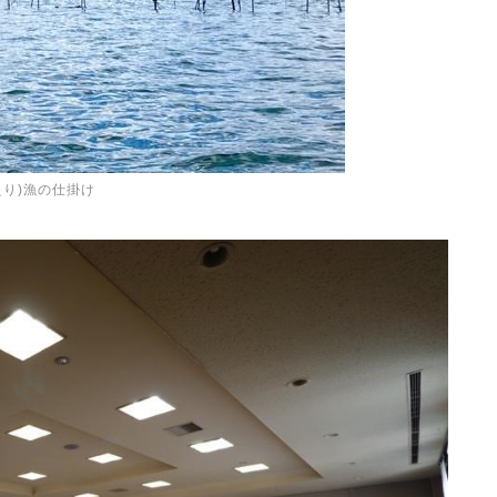
えり)漁の仕掛け