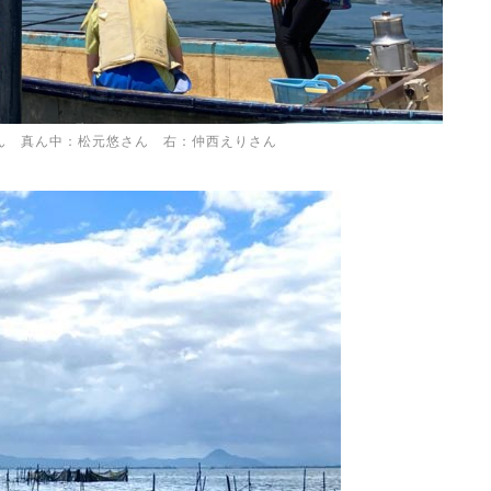
さん 真ん中：松元悠さん 右：仲西えりさん