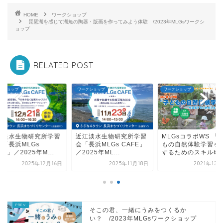
HOME
ワークショップ
琵琶湖を感じて湖魚の陶器・版画を作ってみよう体験 /2023年MLGsワークシ
ョップ
RELATED POST
クショップ
ワークショップ
ワークショップ
江淡水生物研究所学習
近江淡水生物研究所学習
MLGsコラボWS 「
 「長浜MLGs
会「長浜MLGs CAFE」
もの自然体験学習を
FE」／2025年M...
／2025年ML...
するためのスキル研..
2025年12月16日
2025年11月18日
2021年12
そこの君、一緒にうみをつくるか
い？ /2023年MLGsワークショップ