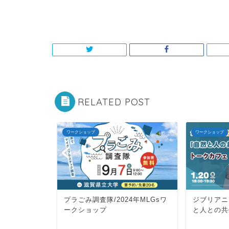
RELATED POST
ワークショップ
ワークショップ
学習会「長
プラごみ調査隊/2024年MLGsワ
ジブリアニ
2025年
ークショップ
と人との共
プ