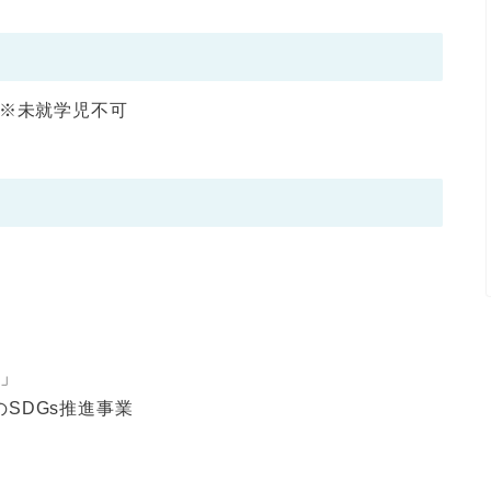
円 ※未就学児不可
）
！」
のSDGs推進事業