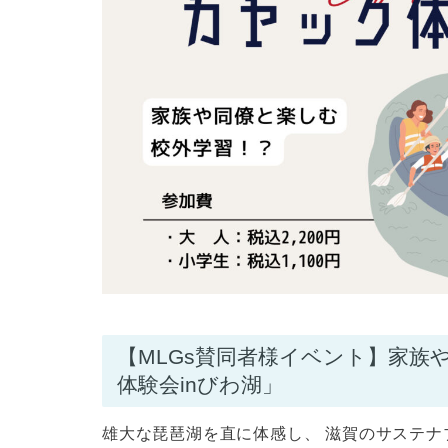
【MLGs賛同者様イベント】家族
体験会inびわ湖」
雄大な琵琶湖を直に体感し、 滋賀のサステ