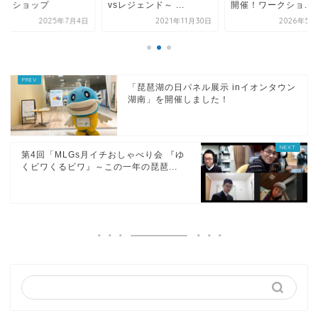
ークショップ
vsレジェンド～ ...
開催！ワークショ...
2025年7月4日
2021年11月30日
2026年5月
「琵琶湖の日パネル展示 inイオンタウン
湖南」を開催しました！
第4回「MLGs月イチおしゃべり会 『ゆ
くビワくるビワ』～この一年の琵琶...