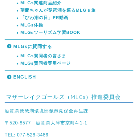
MLGs関連商品紹介
望蘭ちゃんが琵琶湖を巡るMLGｓ旅
「びわ湖の日」PR動画
MLGs体操
MLGsツーリズム学習BOOK
MLGsに賛同する
MLGs賛同者の皆さま
MLGs賛同者専用ページ
ENGLISH
マザーレイクゴールズ（MLGs）推進委員会
滋賀県琵琶湖環境部琵琶湖保全再生課
〒520-8577 滋賀県大津市京町4-1-1
TEL: 077-528-3466