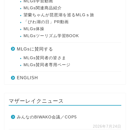
MLGs学習動画
MLGs関連商品紹介
望蘭ちゃんが琵琶湖を巡るMLGｓ旅
「びわ湖の日」PR動画
MLGs体操
MLGsツーリズム学習BOOK
MLGsに賛同する
MLGs賛同者の皆さま
MLGs賛同者専用ページ
ENGLISH
マザーレイクニュース
みんなのBIWAKO会議／COP5
2026年7月24日