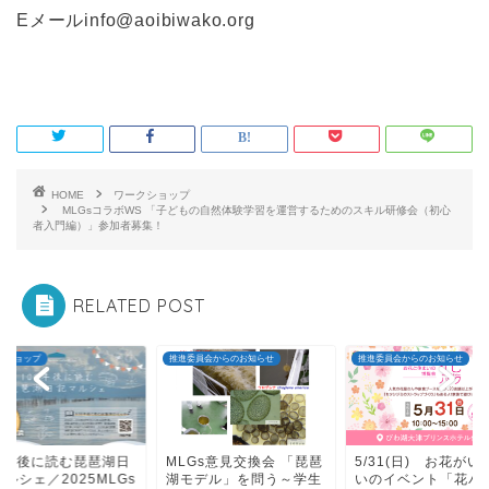
Eメールinfo@aoibiwako.org
HOME
ワークショップ
MLGsコラボWS 「子どもの自然体験学習を運営するためのスキル研修会（初心
者入門編）」参加者募集！
RELATED POST
クショップ
推進委員会からのお知らせ
推進委員会からのお知らせ
00年後に読む琵琶湖日
MLGs意見交換会 「琵琶
5/31(日) お花がい
ルシェ／2025MLGs
湖モデル」を問う～学生
いのイベント「花パ