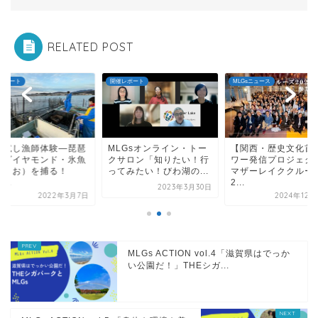
RELATED POST
レポート
MLGsニュース
開催レポート
LGsオンライン・トー
【関西・歴史文化首都パ
「お試し漁師体験―
サロン「知りたい！行
ワー発信プロジェクト】
湖のダイヤモンド・
てみたい！びわ湖の...
マザーレイククルーズ
（ひうお）を捕る！
2...
―」...
2023年3月30日
2024年12月22日
2022年3
MLGs ACTION vol.4「滋賀県はでっか
い公園だ！」THEシガ...