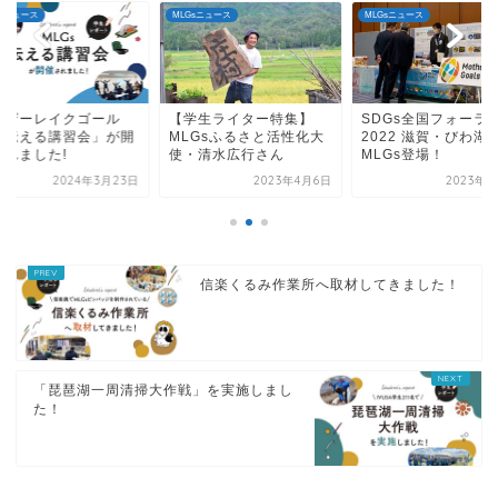
Gsニュース
MLGsニュース
MLGsニュース
マザーレイクゴール
【学生ライター特集】
SDGs全国フォーラ
・伝える講習会」が開
MLGsふるさと活性化大
2022 滋賀・びわ湖
されました!
使・清水広行さん
MLGs登場！
2024年3月23日
2023年4月6日
2023年4
信楽くるみ作業所へ取材してきました！
「琵琶湖一周清掃大作戦」を実施しまし
た！