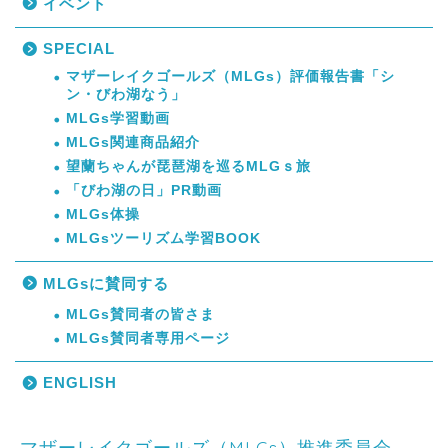
イベント
SPECIAL
マザーレイクゴールズ（MLGs）評価報告書「シ
ン・びわ湖なう」
MLGs学習動画
MLGs関連商品紹介
望蘭ちゃんが琵琶湖を巡るMLGｓ旅
「びわ湖の日」PR動画
MLGs体操
MLGsツーリズム学習BOOK
MLGsに賛同する
MLGs賛同者の皆さま
MLGs賛同者専用ページ
ENGLISH
マザーレイクゴールズ（MLGs）推進委員会