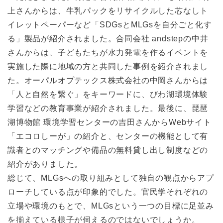
上さんからは、牛乳パックをリサイクルした芯なしト
イレットペーパーなど「SDGsとMLGsを自分ごと化す
る」製品が紹介されました。合同会社 andstepの中井
さんからは、子どもたちが水力発電を作るイベントを
実施した際に地域の方と共同した事例を紹介されまし
た。オーパルオプテックス株式会社の中岡さんからは
「人と自然を繋ぐ」をキーワードに、びわ湖環境体験
学習などの教育事業が紹介されました。最後に、琵琶
湖博物館 環境学習センターの吉田さんからWebサイト
「エコロしーが」の紹介と、センターの機能として有
識者とのマッチングや備品の無料貸し出し制度などの
紹介がありました。
総じて、MLGsへの取り組みとして独自の観点からアプ
ローチしている点が印象的でした。官民学それぞれの
立場や環境のもとで、MLGsという一つの目標に足並み
を揃えている様子が伺えるのではないでしょうか。