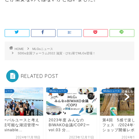
HOME
MLGsニュース
SDGs全国フォーラム2022 滋賀・びわ湖でMLGs登場！
RELATED POST
Gsニュース
MLGsニュース
MLGsニュース
ローバルユースと考え
2023年度 みんなの
第4回 5感で楽しむ
持続可能な湖沼管理〜
BIWAKO会議/COP2ー
フェス /2024年ワ
tainable...
vol.03 分...
ショップ開催レポ...
2024年11月18日
2023年12月11日
2024年12月