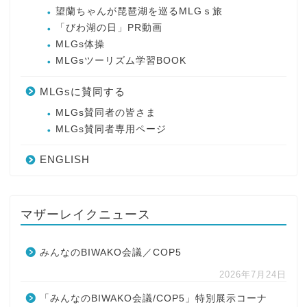
望蘭ちゃんが琵琶湖を巡るMLGｓ旅
「びわ湖の日」PR動画
MLGs体操
MLGsツーリズム学習BOOK
MLGsに賛同する
MLGs賛同者の皆さま
MLGs賛同者専用ページ
ENGLISH
マザーレイクニュース
みんなのBIWAKO会議／COP5
2026年7月24日
「みんなのBIWAKO会議/COP5」特別展示コーナ