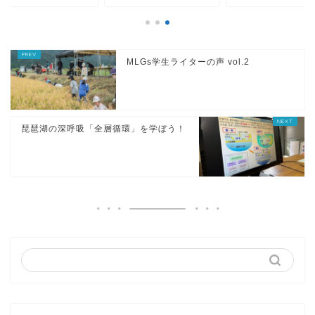
MLGs学生ライターの声 vol.2
琵琶湖の深呼吸「全層循環」を学ぼう！