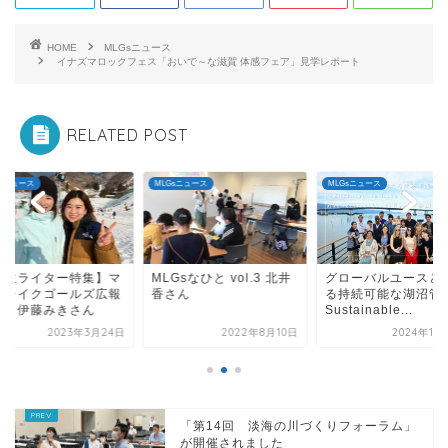
HOME
MLGsニュース
イナズマロックフェス「おいで～な滋賀 体感フェア」見学レポート
RELATED POST
Gsニュース
MLGsニュース
MLGsニュース
Gsなひと vol.3 北井
グローバルユースと考え
【学生ライター特集
さん
る持続可能な湖沼管理〜
ザーレイクゴールズ
Sustainable...
大使・伊藤みきさん
2022年8月10日
2024年11月18日
2023年3月
「第14回 淡海の川づくりフォーラム」
が開催されました